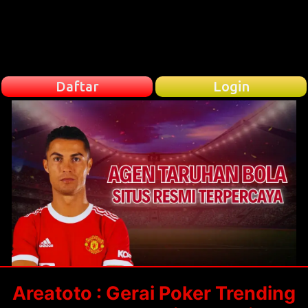
Daftar
Login
Areatoto : Gerai Poker Trending