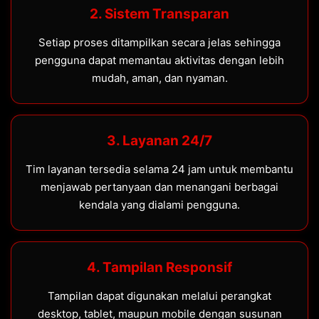
2. Sistem Transparan
Setiap proses ditampilkan secara jelas sehingga
pengguna dapat memantau aktivitas dengan lebih
mudah, aman, dan nyaman.
3. Layanan 24/7
Tim layanan tersedia selama 24 jam untuk membantu
menjawab pertanyaan dan menangani berbagai
kendala yang dialami pengguna.
4. Tampilan Responsif
Tampilan dapat digunakan melalui perangkat
desktop, tablet, maupun mobile dengan susunan