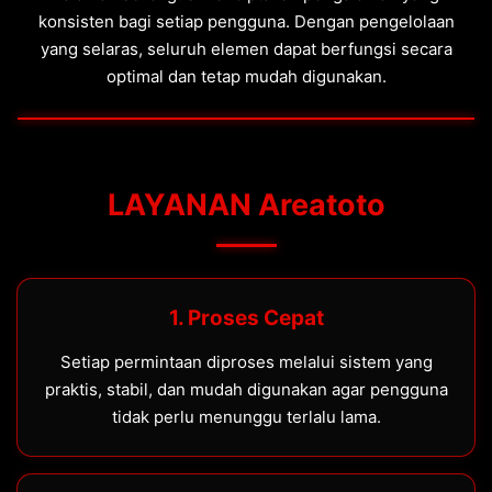
konsisten bagi setiap pengguna. Dengan pengelolaan
yang selaras, seluruh elemen dapat berfungsi secara
optimal dan tetap mudah digunakan.
LAYANAN Areatoto
1. Proses Cepat
Setiap permintaan diproses melalui sistem yang
praktis, stabil, dan mudah digunakan agar pengguna
tidak perlu menunggu terlalu lama.