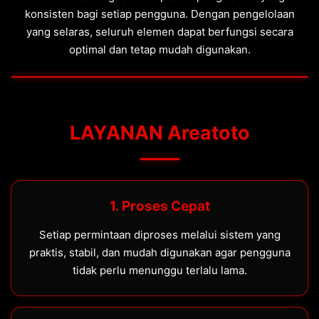
konsisten bagi setiap pengguna. Dengan pengelolaan
yang selaras, seluruh elemen dapat berfungsi secara
optimal dan tetap mudah digunakan.
LAYANAN Areatoto
1. Proses Cepat
Setiap permintaan diproses melalui sistem yang
praktis, stabil, dan mudah digunakan agar pengguna
tidak perlu menunggu terlalu lama.