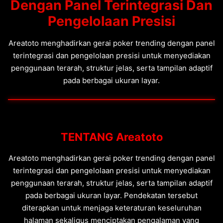
Dengan Panel Terintegrasi Dan
Pengelolaan Presisi
Areatoto menghadirkan gerai poker trending dengan panel
terintegrasi dan pengelolaan presisi untuk menyediakan
penggunaan terarah, struktur jelas, serta tampilan adaptif
pada berbagai ukuran layar.
TENTANG Areatoto
Areatoto menghadirkan gerai poker trending dengan panel
terintegrasi dan pengelolaan presisi untuk menyediakan
penggunaan terarah, struktur jelas, serta tampilan adaptif
pada berbagai ukuran layar. Pendekatan tersebut
diterapkan untuk menjaga keteraturan keseluruhan
halaman sekaligus menciptakan pengalaman yang