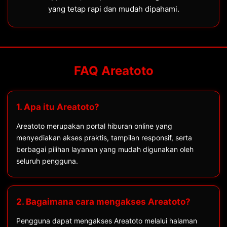
yang tetap rapi dan mudah dipahami.
FAQ Areatoto
1. Apa itu Areatoto?
Areatoto merupakan portal hiburan online yang
menyediakan akses praktis, tampilan responsif, serta
berbagai pilihan layanan yang mudah digunakan oleh
seluruh pengguna.
2. Bagaimana cara mengakses Areatoto?
Pengguna dapat mengakses Areatoto melalui halaman