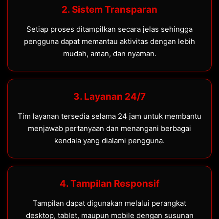
2. Sistem Transparan
Setiap proses ditampilkan secara jelas sehingga
pengguna dapat memantau aktivitas dengan lebih
mudah, aman, dan nyaman.
3. Layanan 24/7
Tim layanan tersedia selama 24 jam untuk membantu
menjawab pertanyaan dan menangani berbagai
kendala yang dialami pengguna.
4. Tampilan Responsif
Tampilan dapat digunakan melalui perangkat
desktop, tablet, maupun mobile dengan susunan