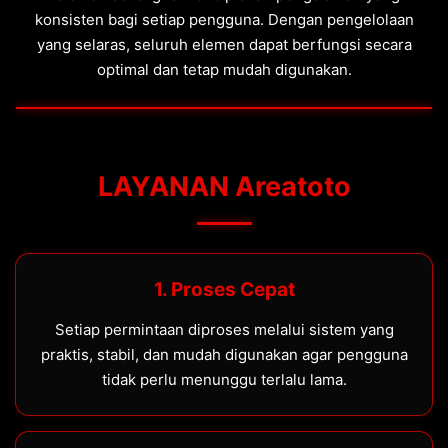
konsisten bagi setiap pengguna. Dengan pengelolaan
yang selaras, seluruh elemen dapat berfungsi secara
optimal dan tetap mudah digunakan.
LAYANAN Areatoto
1. Proses Cepat
Setiap permintaan diproses melalui sistem yang
praktis, stabil, dan mudah digunakan agar pengguna
tidak perlu menunggu terlalu lama.