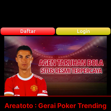
Daftar
Login
Areatoto : Gerai Poker Trending