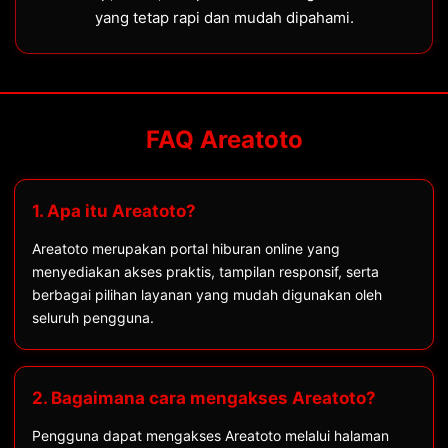
yang tetap rapi dan mudah dipahami.
FAQ Areatoto
1. Apa itu Areatoto?
Areatoto merupakan portal hiburan online yang
menyediakan akses praktis, tampilan responsif, serta
berbagai pilihan layanan yang mudah digunakan oleh
seluruh pengguna.
2. Bagaimana cara mengakses Areatoto?
Pengguna dapat mengakses Areatoto melalui halaman