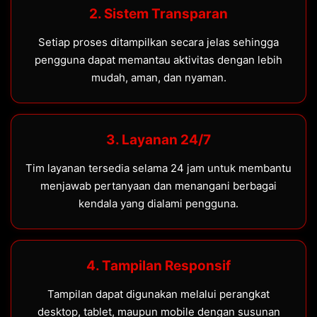
2. Sistem Transparan
Setiap proses ditampilkan secara jelas sehingga
pengguna dapat memantau aktivitas dengan lebih
mudah, aman, dan nyaman.
3. Layanan 24/7
Tim layanan tersedia selama 24 jam untuk membantu
menjawab pertanyaan dan menangani berbagai
kendala yang dialami pengguna.
4. Tampilan Responsif
Tampilan dapat digunakan melalui perangkat
desktop, tablet, maupun mobile dengan susunan