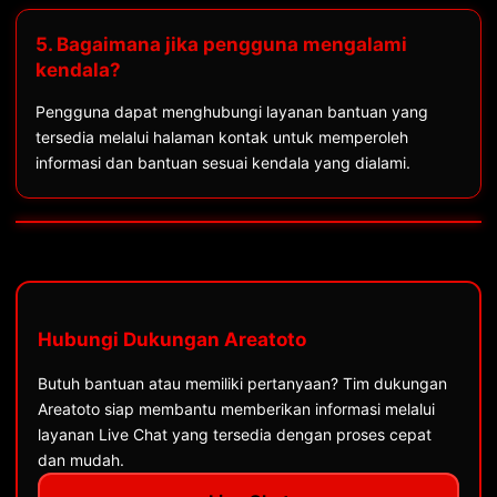
5. Bagaimana jika pengguna mengalami
kendala?
Pengguna dapat menghubungi layanan bantuan yang
tersedia melalui halaman kontak untuk memperoleh
informasi dan bantuan sesuai kendala yang dialami.
Hubungi Dukungan Areatoto
Butuh bantuan atau memiliki pertanyaan? Tim dukungan
Areatoto siap membantu memberikan informasi melalui
layanan Live Chat yang tersedia dengan proses cepat
dan mudah.