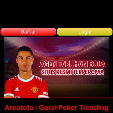
Daftar
Login
Areatoto : Gerai Poker Trending