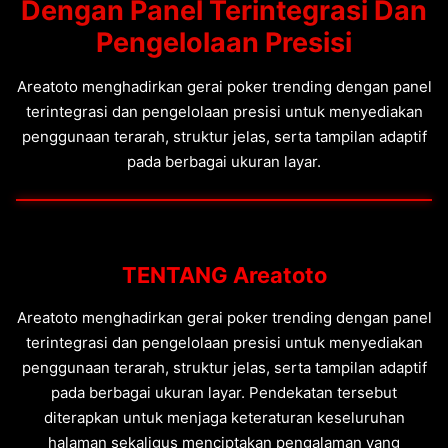
Dengan Panel Terintegrasi Dan
Pengelolaan Presisi
Areatoto menghadirkan gerai poker trending dengan panel
terintegrasi dan pengelolaan presisi untuk menyediakan
penggunaan terarah, struktur jelas, serta tampilan adaptif
pada berbagai ukuran layar.
TENTANG Areatoto
Areatoto menghadirkan gerai poker trending dengan panel
terintegrasi dan pengelolaan presisi untuk menyediakan
penggunaan terarah, struktur jelas, serta tampilan adaptif
pada berbagai ukuran layar. Pendekatan tersebut
diterapkan untuk menjaga keteraturan keseluruhan
halaman sekaligus menciptakan pengalaman yang